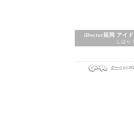
iDoctor延岡 ア
しばら
グーペ
(c) 20